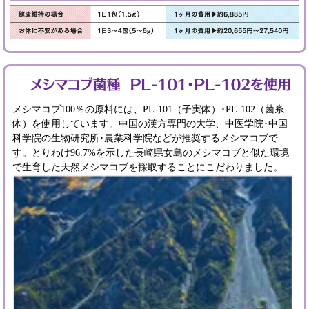
メシマコブ100％の原料には、PL-101（子実体）･PL-102（菌糸
体）を使用しています。中国の漢方専門の大学、中医学院･中国
科学院の生物研究所･農業科学院などが推奨するメシマコブで
す。とりわけ96.7%を示した長崎県女島のメシマコブと似た環境
で生育した天然メシマコブを採取することにこだわりました。